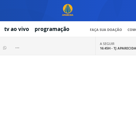
tv ao vivo
programação
FAÇA SUA DOAÇÃO
COMO
A SEGUIR
16:45H -
TJ APARECID