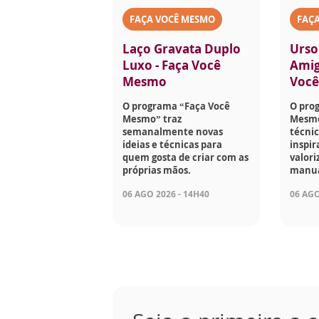
FAÇA VOCÊ MESMO
FAÇ
Laço Gravata Duplo
Urso
Luxo - Faça Você
Amig
Mesmo
Voc
O programa “Faça Você
O pro
Mesmo” traz
Mesmo
semanalmente novas
técnic
ideias e técnicas para
inspir
quem gosta de criar com as
valori
próprias mãos.
manua
06 AGO 2026 - 14H40
06 AGO