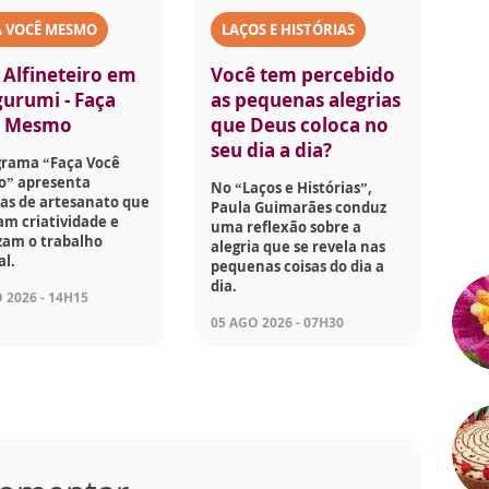
A VOCÊ MESMO
LAÇOS E HISTÓRIAS
 Alfineteiro em
Você tem percebido
urumi - Faça
as pequenas alegrias
ê Mesmo
que Deus coloca no
seu dia a dia?
grama “Faça Você
” apresenta
No “Laços e Histórias”,
as de artesanato que
Paula Guimarães conduz
am criatividade e
uma reflexão sobre a
zam o trabalho
alegria que se revela nas
l.
pequenas coisas do dia a
dia.
 2026 - 14H15
05 AGO 2026 - 07H30