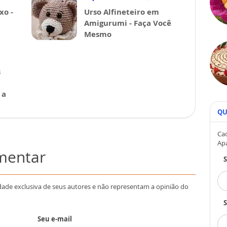
xo -
Urso Alfineteiro em
Amigurumi - Faça Você
Mesmo
s
 a
QU
Cad
Ap
omentar
dade exclusiva de seus autores e não representam a opinião do
S
Seu e-mail