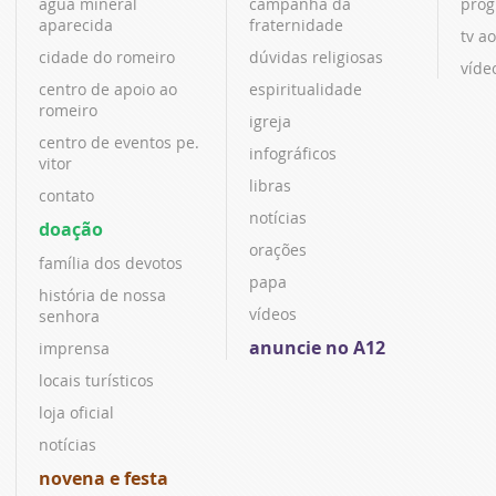
água mineral
campanha da
prog
aparecida
fraternidade
tv ao
cidade do romeiro
dúvidas religiosas
víde
centro de apoio ao
espiritualidade
romeiro
igreja
centro de eventos pe.
infográficos
vitor
libras
contato
notícias
doação
orações
família dos devotos
papa
história de nossa
vídeos
senhora
anuncie no A12
imprensa
locais turísticos
loja oficial
notícias
novena e festa