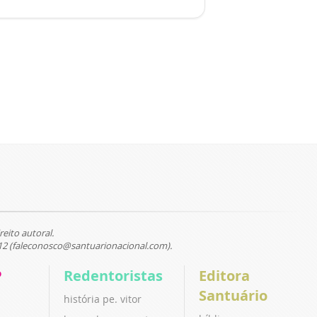
reito autoral.
12 (faleconosco@santuarionacional.com).
P
Redentoristas
Editora
Santuário
história pe. vitor