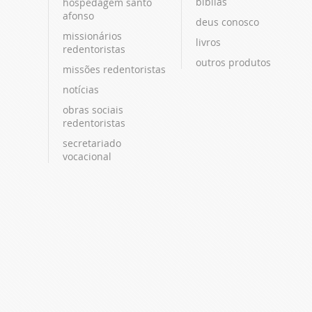
bíblias
hospedagem santo
afonso
deus conosco
missionários
livros
redentoristas
outros produtos
missões redentoristas
notícias
obras sociais
redentoristas
secretariado
vocacional