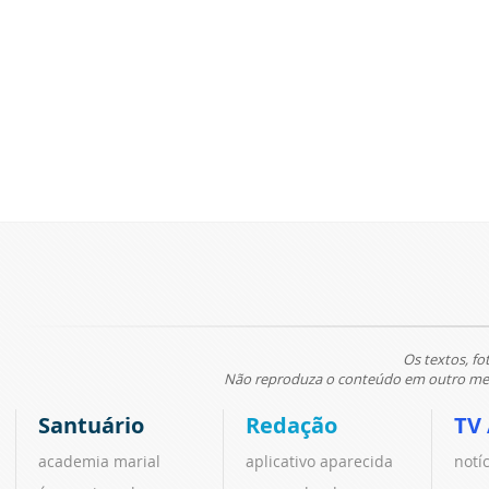
Os textos, fo
Não reproduza o conteúdo em outro meio
Santuário
Redação
TV
academia marial
aplicativo aparecida
notí