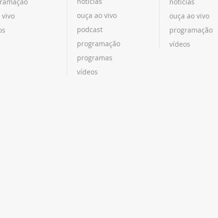
notícias
ramação
notícias
ouça ao vivo
 vivo
ouça ao vivo
podcast
os
programação
programação
vídeos
programas
vídeos