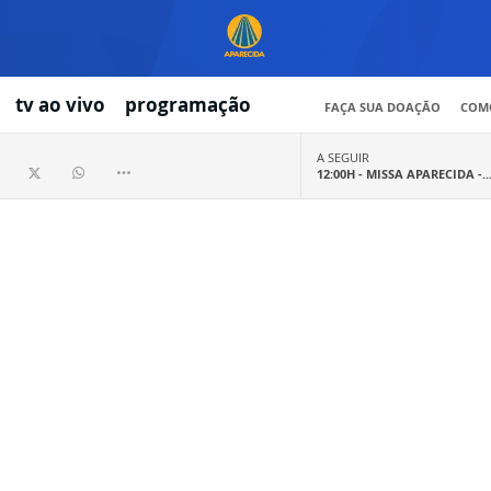
tv ao vivo
programação
FAÇA SUA DOAÇÃO
COMO
A SEGUIR
12:00H -
MISSA APARECIDA -..