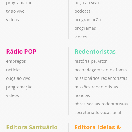
programação
ouça ao vivo
tv ao vivo
podcast
vídeos
programação
programas
vídeos
Rádio POP
Redentoristas
empregos
história pe. vitor
notícias
hospedagem santo afonso
ouça ao vivo
missionários redentoristas
programação
missões redentoristas
vídeos
notícias
obras sociais redentoristas
secretariado vocacional
Editora Santuário
Editora Ideias &