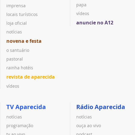
papa
imprensa
vídeos
locais turísticos
anuncie no A12
loja oficial
notícias
novena e festa
o santuário
pastoral
rainha hotéis
revista de aparecida
vídeos
TV Aparecida
Rádio Aparecida
notícias
notícias
programação
ouça ao vivo
tv ao vivo
podcast