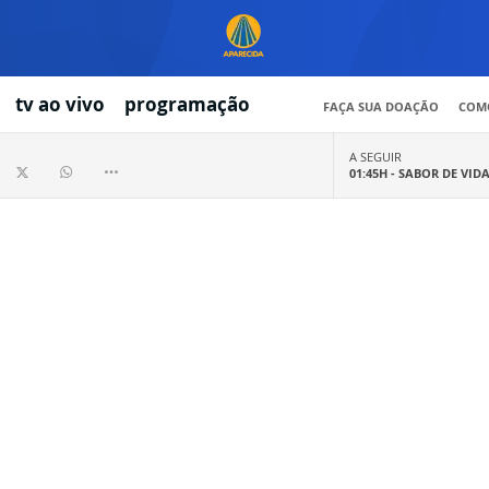
tv ao vivo
programação
FAÇA SUA DOAÇÃO
COMO
A SEGUIR
01:45H -
SABOR DE VID