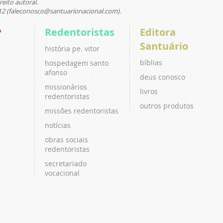
reito autoral.
12 (faleconosco@santuarionacional.com).
P
Redentoristas
Editora
Santuário
história pe. vitor
bíblias
hospedagem santo
afonso
deus conosco
missionários
livros
redentoristas
outros produtos
missões redentoristas
notícias
obras sociais
redentoristas
secretariado
vocacional