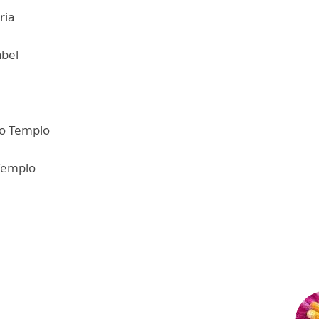
ria
abel
no Templo
 Templo