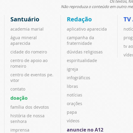
Os textos, fo
Não reproduza o conteúdo em outro meio
Santuário
Redação
TV
academia marial
aplicativo aparecida
notí
água mineral
campanha da
prog
aparecida
fraternidade
tv ao
cidade do romeiro
dúvidas religiosas
víde
centro de apoio ao
espiritualidade
romeiro
igreja
centro de eventos pe.
infográficos
vitor
libras
contato
notícias
doação
orações
família dos devotos
papa
história de nossa
vídeos
senhora
anuncie no A12
imprensa