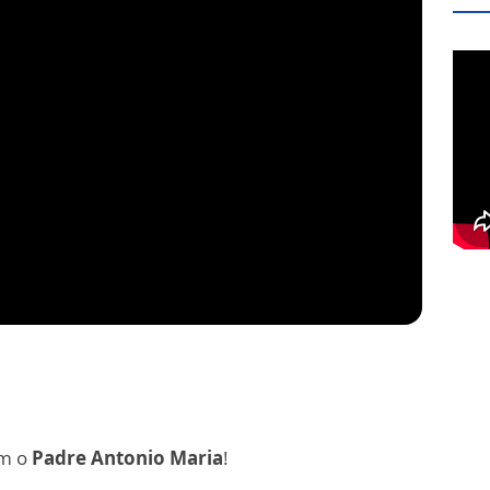
om o
Padre Antonio Maria
!