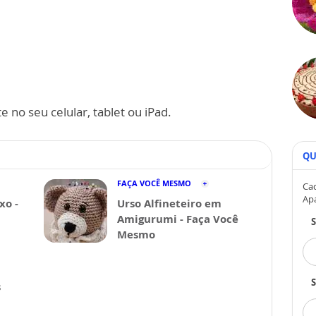
 no seu celular, tablet ou iPad.
QU
FAÇA VOCÊ MESMO
Cad
Ap
xo -
Urso Alfineteiro em
Amigurumi - Faça Você
Mesmo
S
s