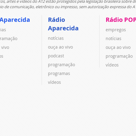
tos, artes e vídeos do A12 estão protegidos pela legislação brasileira sobre di
 de comunicação, eletrônico ou impresso, sem autorização expressa do A
 Aparecida
Rádio
Rádio PO
Aparecida
cias
empregos
notícias
ramação
notícias
ouça ao vivo
 vivo
ouça ao vivo
podcast
os
programação
programação
vídeos
programas
vídeos