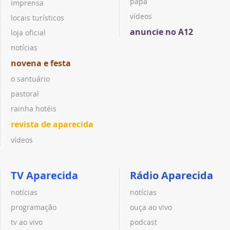
papa
imprensa
vídeos
locais turísticos
anuncie no A12
loja oficial
notícias
novena e festa
o santuário
pastoral
rainha hotéis
revista de aparecida
vídeos
TV Aparecida
Rádio Aparecida
notícias
notícias
programação
ouça ao vivo
tv ao vivo
podcast