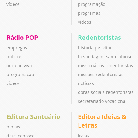
vídeos
programação
programas
vídeos
Rádio POP
Redentoristas
empregos
história pe. vitor
notícias
hospedagem santo afonso
ouça ao vivo
missionários redentoristas
programação
missões redentoristas
vídeos
notícias
obras sociais redentoristas
secretariado vocacional
Editora Santuário
Editora Ideias &
Letras
bíblias
livros
deus conosco