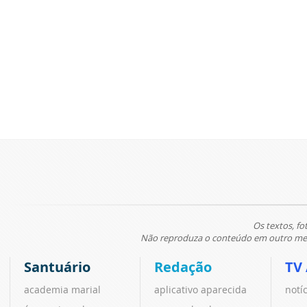
Os textos, fo
Não reproduza o conteúdo em outro meio
Santuário
Redação
TV
academia marial
aplicativo aparecida
notí