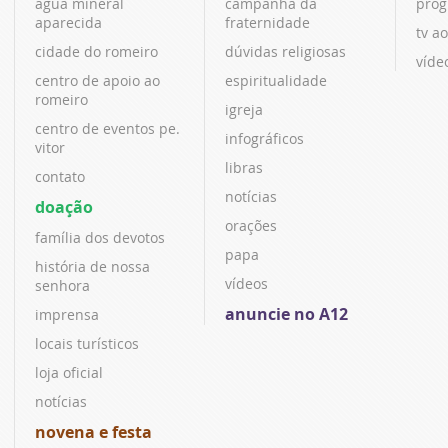
água mineral
campanha da
prog
aparecida
fraternidade
tv ao
cidade do romeiro
dúvidas religiosas
víde
centro de apoio ao
espiritualidade
romeiro
igreja
centro de eventos pe.
infográficos
vitor
libras
contato
notícias
doação
orações
família dos devotos
papa
história de nossa
vídeos
senhora
anuncie no A12
imprensa
locais turísticos
loja oficial
notícias
novena e festa