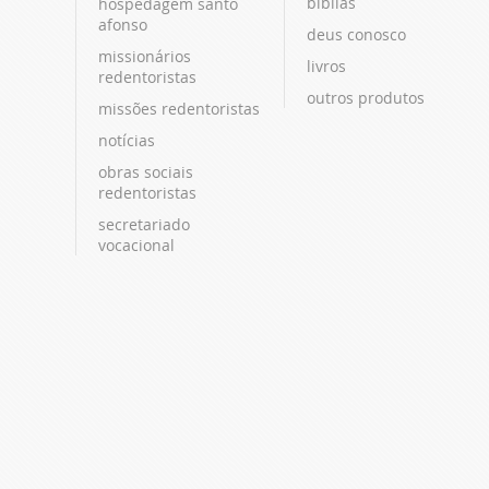
bíblias
hospedagem santo
afonso
deus conosco
missionários
livros
redentoristas
outros produtos
missões redentoristas
notícias
obras sociais
redentoristas
secretariado
vocacional