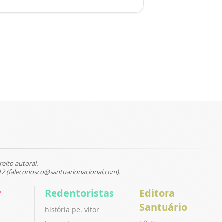
reito autoral.
12 (faleconosco@santuarionacional.com).
P
Redentoristas
Editora
Santuário
história pe. vitor