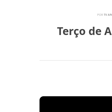
POR
TV AP
Terço de A