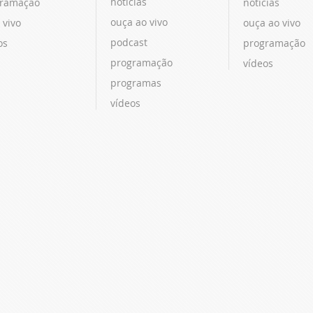
notícias
ramação
notícias
ouça ao vivo
 vivo
ouça ao vivo
podcast
os
programação
programação
vídeos
programas
vídeos