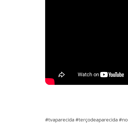
#tvaparecida #terçodeaparecida #n