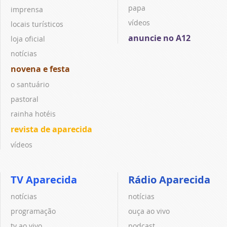
papa
imprensa
vídeos
locais turísticos
anuncie no A12
loja oficial
notícias
novena e festa
o santuário
pastoral
rainha hotéis
revista de aparecida
vídeos
TV Aparecida
Rádio Aparecida
notícias
notícias
programação
ouça ao vivo
tv ao vivo
podcast