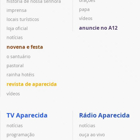
orações
história de nossa senhora
papa
imprensa
vídeos
locais turísticos
anuncie no A12
loja oficial
notícias
novena e festa
o santuário
pastoral
rainha hotéis
revista de aparecida
vídeos
TV Aparecida
Rádio Aparecida
notícias
notícias
programação
ouça ao vivo