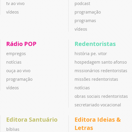
tv ao vivo
podcast
vídeos
programação
programas
vídeos
Rádio POP
Redentoristas
empregos
história pe. vitor
notícias
hospedagem santo afonso
ouça ao vivo
missionários redentoristas
programação
missões redentoristas
vídeos
notícias
obras sociais redentoristas
secretariado vocacional
Editora Santuário
Editora Ideias &
Letras
bíblias