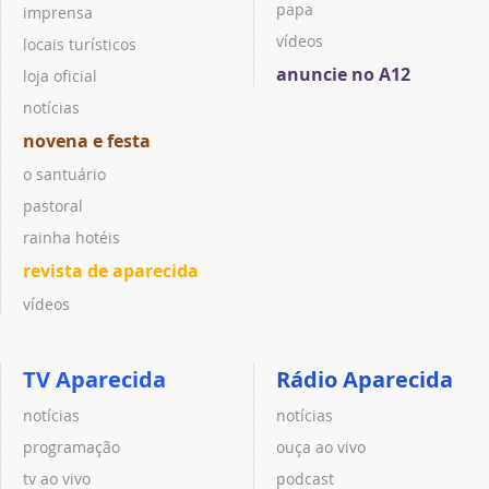
papa
imprensa
vídeos
locais turísticos
anuncie no A12
loja oficial
notícias
novena e festa
o santuário
pastoral
rainha hotéis
revista de aparecida
vídeos
TV Aparecida
Rádio Aparecida
notícias
notícias
programação
ouça ao vivo
tv ao vivo
podcast