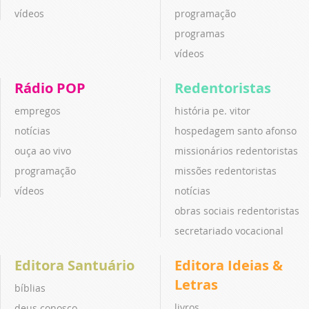
vídeos
programação
programas
vídeos
Rádio POP
Redentoristas
empregos
história pe. vitor
notícias
hospedagem santo afonso
ouça ao vivo
missionários redentoristas
programação
missões redentoristas
vídeos
notícias
obras sociais redentoristas
secretariado vocacional
Editora Santuário
Editora Ideias &
Letras
bíblias
livros
deus conosco