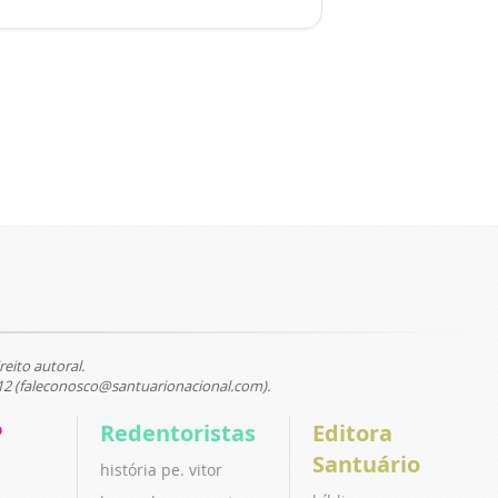
reito autoral.
12 (faleconosco@santuarionacional.com).
P
Redentoristas
Editora
Santuário
história pe. vitor