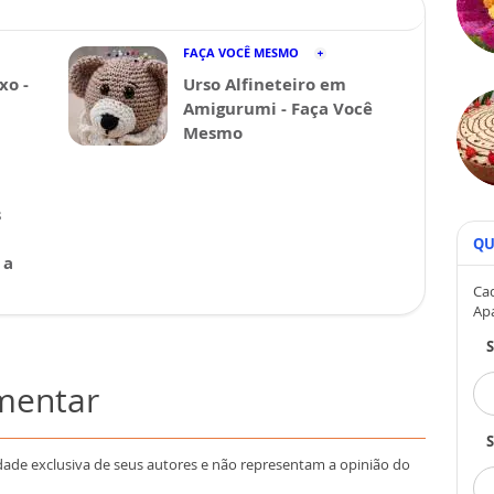
FAÇA VOCÊ MESMO
xo -
Urso Alfineteiro em
Amigurumi - Faça Você
Mesmo
s
QU
 a
Cad
Ap
omentar
S
dade exclusiva de seus autores e não representam a opinião do