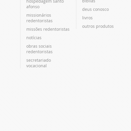
bíblias
hospedagem santo
afonso
deus conosco
missionários
livros
redentoristas
outros produtos
missões redentoristas
notícias
obras sociais
redentoristas
secretariado
vocacional