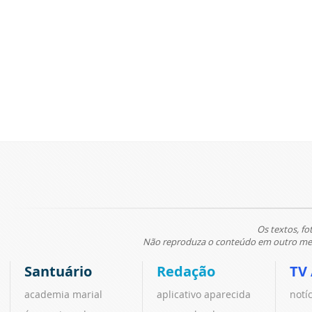
Os textos, fo
Não reproduza o conteúdo em outro meio
Santuário
Redação
TV
academia marial
aplicativo aparecida
notí