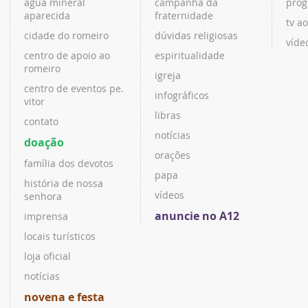
água mineral
campanha da
prog
aparecida
fraternidade
tv ao
cidade do romeiro
dúvidas religiosas
víde
centro de apoio ao
espiritualidade
romeiro
igreja
centro de eventos pe.
infográficos
vitor
libras
contato
notícias
doação
orações
família dos devotos
papa
história de nossa
vídeos
senhora
anuncie no A12
imprensa
locais turísticos
loja oficial
notícias
novena e festa