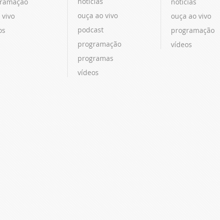
notícias
ramação
notícias
ouça ao vivo
 vivo
ouça ao vivo
podcast
os
programação
programação
vídeos
programas
vídeos