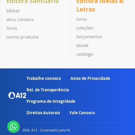
Editora Santuário
Editora Ideias &
Letras
bíblias
livros
deus conosco
coleções
livros
lançamentos
outros produtos
ebook
catálogo
Trabalhe conosco
Aviso de Privacidade
Rel. de Transparência
Programa de Integridade
Direitos Autorais
Fale Conosco
© 2007 - 2026. A12 - Conectados pela fé.