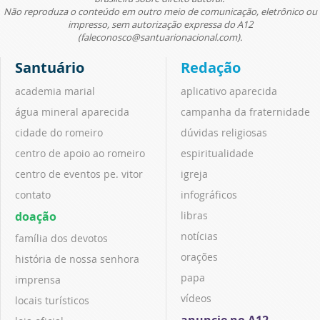
Não reproduza o conteúdo em outro meio de comunicação, eletrônico ou
impresso, sem autorização expressa do A12
(faleconosco@santuarionacional.com).
Santuário
Redação
academia marial
aplicativo aparecida
água mineral aparecida
campanha da fraternidade
cidade do romeiro
dúvidas religiosas
centro de apoio ao romeiro
espiritualidade
centro de eventos pe. vitor
igreja
contato
infográficos
doação
libras
notícias
família dos devotos
orações
história de nossa senhora
papa
imprensa
vídeos
locais turísticos
anuncie no A12