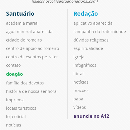
(faleconosco@santuarionacional.com).
Santuário
Redação
academia marial
aplicativo aparecida
água mineral aparecida
campanha da fraternidade
cidade do romeiro
dúvidas religiosas
centro de apoio ao romeiro
espiritualidade
centro de eventos pe. vitor
igreja
contato
infográficos
doação
libras
notícias
família dos devotos
orações
história de nossa senhora
papa
imprensa
vídeos
locais turísticos
anuncie no A12
loja oficial
notícias