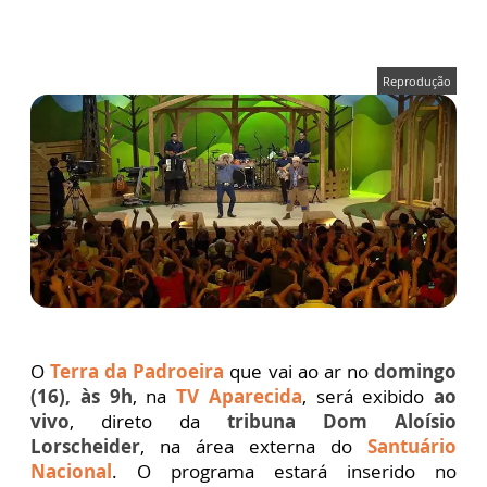
Reprodução
O
Terra da Padroeira
que vai ao ar no
domingo
(16), às 9h
, na
TV Aparecida
, será exibido
ao
vivo
, direto da
tribuna Dom Aloísio
Lorscheider
, na área externa do
Santuário
Nacional
. O programa estará inserido no