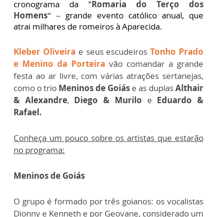
cronograma da "
Romaria do Terço dos
Homens
” – grande evento católico anual, que
atrai milhares de romeiros à Aparecida.
Kleber Oliveira
e seus escudeiros
Tonho Prado
e Menino da Porteira
vão comandar a grande
festa ao ar livre, com várias atrações sertanejas,
como o trio
Meninos de Goiás
e as duplas
Althair
& Alexandre
,
Diego & Murilo
e
Eduardo &
Rafael.
Conheça um pouco sobre os artistas que estarão
no programa:
Meninos de Goiás
O grupo é formado por três goianos: os vocalistas
Dionny e Kenneth e por Geovane, considerado um