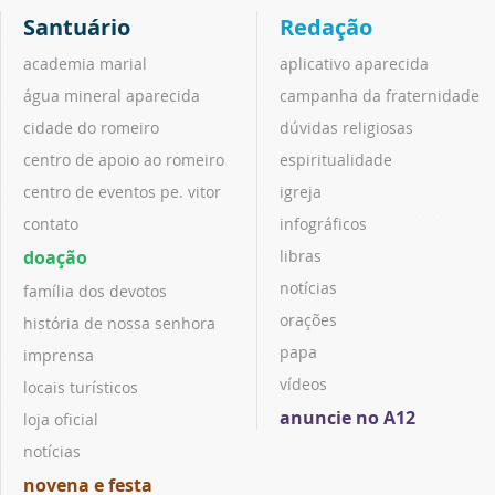
Santuário
Redação
academia marial
aplicativo aparecida
água mineral aparecida
campanha da fraternidade
cidade do romeiro
dúvidas religiosas
centro de apoio ao romeiro
espiritualidade
centro de eventos pe. vitor
igreja
contato
infográficos
doação
libras
notícias
família dos devotos
orações
história de nossa senhora
papa
imprensa
vídeos
locais turísticos
anuncie no A12
loja oficial
notícias
novena e festa