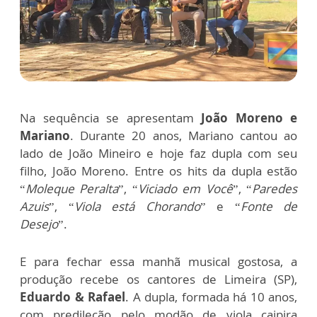
Na sequência se apresentam
João Moreno e
Mariano
. Durante 20 anos, Mariano cantou ao
lado de João Mineiro e hoje faz dupla com seu
filho, João Moreno. Entre os hits da dupla estão
“
Moleque Peralta
”, “
Viciado em Você
”, “
Paredes
Azuis
”, “
Viola está Chorando
” e “
Fonte de
Desejo
”.
E para fechar essa manhã musical gostosa, a
produção recebe os cantores de Limeira (SP),
Eduardo & Rafael
. A dupla, formada há 10 anos,
com predileção pelo modão de viola caipira