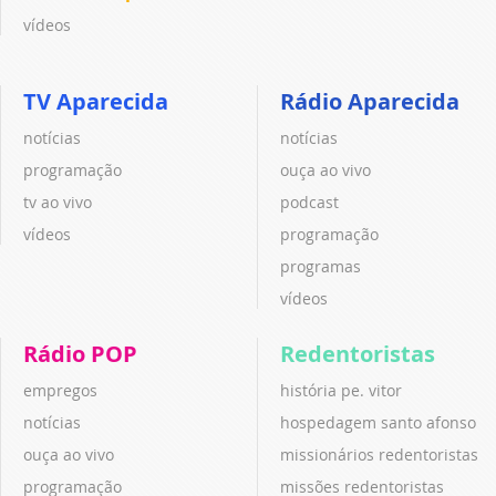
vídeos
TV Aparecida
Rádio Aparecida
notícias
notícias
programação
ouça ao vivo
tv ao vivo
podcast
vídeos
programação
programas
vídeos
Rádio POP
Redentoristas
empregos
história pe. vitor
notícias
hospedagem santo afonso
ouça ao vivo
missionários redentoristas
programação
missões redentoristas