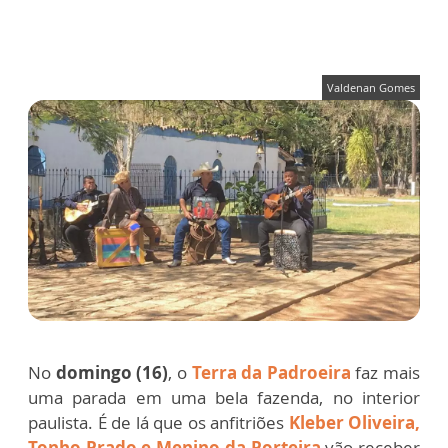
Valdenan Gomes
No
domingo (16)
, o
Terra da Padroeira
faz mais
uma parada em uma bela fazenda, no interior
paulista. É de lá que os anfitriões
Kleber Oliveira,
Tonho Prado e Menino da Porteira
vão receber