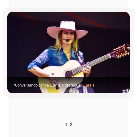
"Conversando com a Lua" é o des
tar músic...
mais
1
2