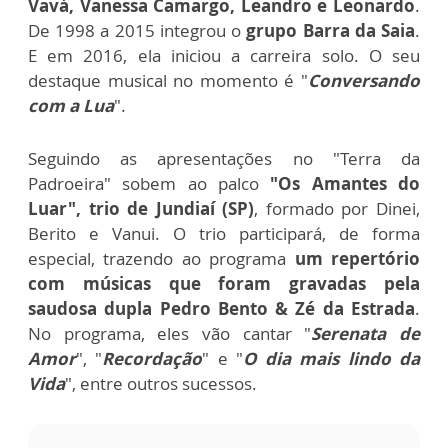
Vavá, Vanessa Camargo, Leandro e Leonardo
.
De 1998 a 2015 integrou o
grupo Barra da Saia
.
E em 2016, ela iniciou a carreira solo. O seu
destaque musical no momento é "
Conversando
com a Lua
".
Seguindo as apresentações no "Terra da
Padroeira" sobem ao palco
"Os Amantes do
Luar", trio de Jundiaí (SP)
, formado por Dinei,
Berito e Vanui. O trio participará, de forma
especial, trazendo ao programa
um repertório
com músicas que foram gravadas pela
saudosa dupla Pedro Bento & Zé da Estrada
.
No programa, eles vão cantar "
Serenata de
Amor
", "
Recordação
" e "
O dia mais lindo da
Vida
", entre outros sucessos.