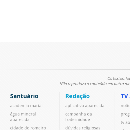
Os textos, fo
Não reproduza o conteúdo em outro meio
Santuário
Redação
TV
academia marial
aplicativo aparecida
notí
água mineral
campanha da
prog
aparecida
fraternidade
tv ao
cidade do romeiro
dúvidas religiosas