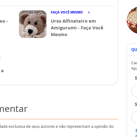
FAÇA VOCÊ MESMO
xo -
Urso Alfineteiro em
Amigurumi - Faça Você
Mesmo
QU
s
Cad
Ap
 a
S
omentar
dade exclusiva de seus autores e não representam a opinião do