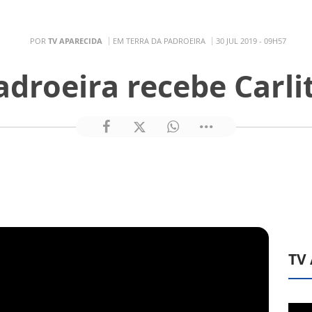
POR
TV APARECIDA
EM TERRA DA PADROEIRA
30 JUL 2019 - 09H57
adroeira recebe Carli
TV