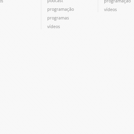
podcast
os
programação
programação
vídeos
programas
vídeos