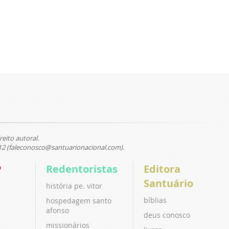
reito autoral.
12 (faleconosco@santuarionacional.com).
P
Redentoristas
Editora
Santuário
história pe. vitor
bíblias
hospedagem santo
afonso
deus conosco
missionários