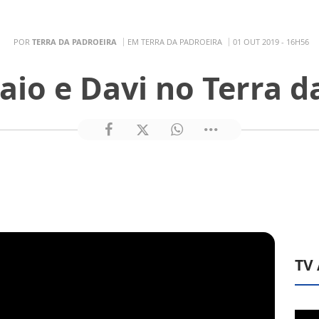
POR
TERRA DA PADROEIRA
EM TERRA DA PADROEIRA
01 OUT 2019 - 16H56
io e Davi no Terra d
TV