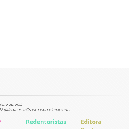
reito autoral.
12 (faleconosco@santuarionacional.com).
P
Redentoristas
Editora