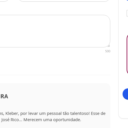
500
IRA
s, Kleber, por levar um pessoal tão talentoso! Esse de
l José Rico... Merecem uma oportunidade.