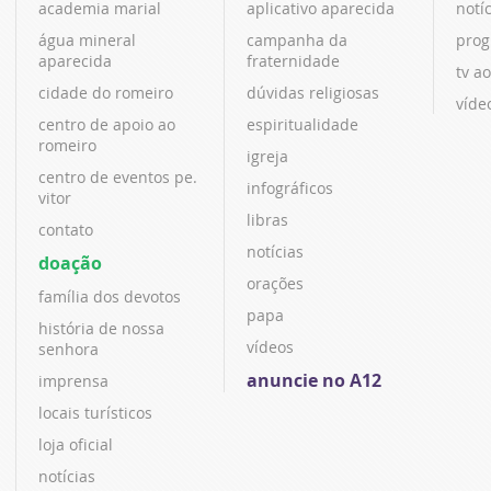
academia marial
aplicativo aparecida
notí
água mineral
campanha da
prog
aparecida
fraternidade
tv ao
cidade do romeiro
dúvidas religiosas
víde
centro de apoio ao
espiritualidade
romeiro
igreja
centro de eventos pe.
infográficos
vitor
libras
contato
notícias
doação
orações
família dos devotos
papa
história de nossa
vídeos
senhora
anuncie no A12
imprensa
locais turísticos
loja oficial
notícias