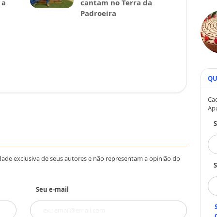
 a
cantam no Terra da
Padroeira
QU
Cad
Ap
dade exclusiva de seus autores e não representam a opinião do
S
Seu e-mail