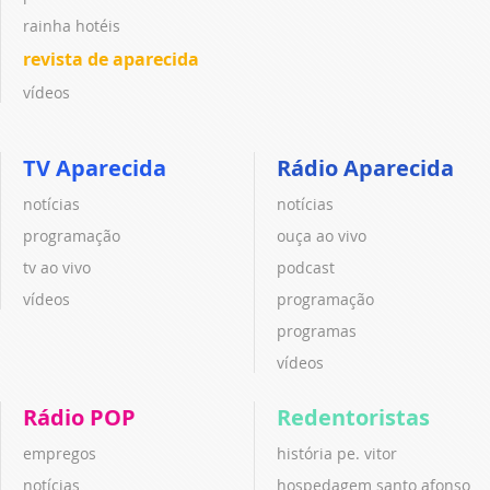
rainha hotéis
revista de aparecida
vídeos
TV Aparecida
Rádio Aparecida
notícias
notícias
programação
ouça ao vivo
tv ao vivo
podcast
vídeos
programação
programas
vídeos
Rádio POP
Redentoristas
empregos
história pe. vitor
notícias
hospedagem santo afonso