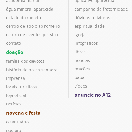
academia marial
aplicativo aparecida
água mineral aparecida
campanha da fraternidade
cidade do romeiro
dúvidas religiosas
centro de apoio ao romeiro
espiritualidade
centro de eventos pe. vitor
igreja
contato
infográficos
doação
libras
notícias
família dos devotos
orações
história de nossa senhora
papa
imprensa
vídeos
locais turísticos
anuncie no A12
loja oficial
notícias
novena e festa
o santuário
pastoral