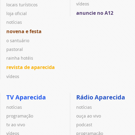
vídeos
locais turísticos
anuncie no A12
loja oficial
notícias
novena e festa
o santuário
pastoral
rainha hotéis
revista de aparecida
vídeos
TV Aparecida
Rádio Aparecida
notícias
notícias
programação
ouça ao vivo
tv ao vivo
podcast
vídeos
programação