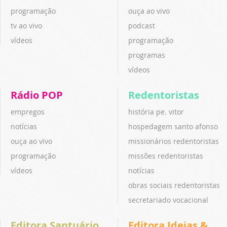
programação
ouça ao vivo
tv ao vivo
podcast
vídeos
programação
programas
vídeos
Rádio POP
Redentoristas
empregos
história pe. vitor
notícias
hospedagem santo afonso
ouça ao vivo
missionários redentoristas
programação
missões redentoristas
vídeos
notícias
obras sociais redentoristas
secretariado vocacional
Editora Santuário
Editora Ideias &