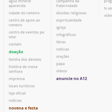
água mineral
campanha da
prog
aparecida
fraternidade
tv ao
cidade do romeiro
dúvidas religiosas
víde
centro de apoio ao
espiritualidade
romeiro
igreja
centro de eventos pe.
infográficos
vitor
libras
contato
notícias
doação
orações
família dos devotos
papa
história de nossa
vídeos
senhora
anuncie no A12
imprensa
locais turísticos
loja oficial
notícias
novena e festa