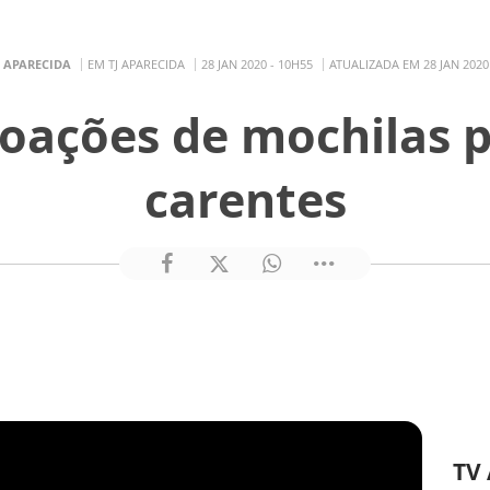
J APARECIDA
EM TJ APARECIDA
28 JAN 2020 - 10H55
ATUALIZADA EM 28 JAN 2020
oações de mochilas p
carentes
TV