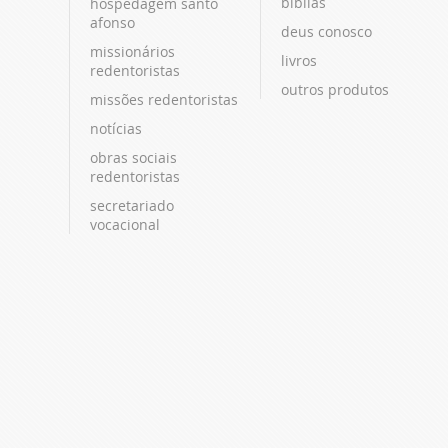
bíblias
hospedagem santo
afonso
deus conosco
missionários
livros
redentoristas
outros produtos
missões redentoristas
notícias
obras sociais
redentoristas
secretariado
vocacional