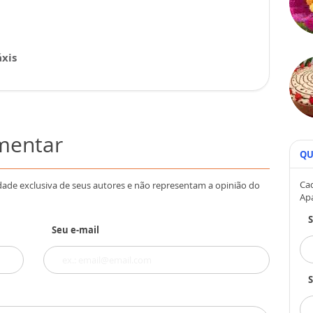
xis
omentar
QU
Cad
dade exclusiva de seus autores e não representam a opinião do
Ap
Seu e-mail
S