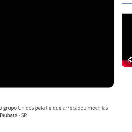
o grupo Unidos pela Fé que arrecadou mochilas
Taubaté - SP.