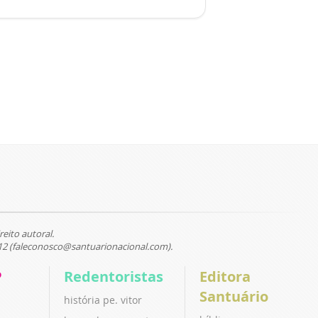
reito autoral.
12 (faleconosco@santuarionacional.com).
P
Redentoristas
Editora
Santuário
história pe. vitor