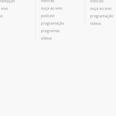
notícias
ramação
notícias
ouça ao vivo
 vivo
ouça ao vivo
podcast
os
programação
programação
vídeos
programas
vídeos