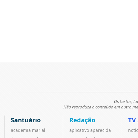
Os textos, fo
Não reproduza o conteúdo em outro meio
Santuário
Redação
TV
academia marial
aplicativo aparecida
notí