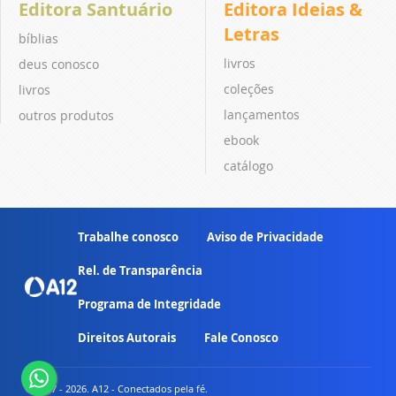
Editora Santuário
Editora Ideias &
Letras
bíblias
livros
deus conosco
coleções
livros
lançamentos
outros produtos
ebook
catálogo
Trabalhe conosco
Aviso de Privacidade
Rel. de Transparência
Programa de Integridade
Direitos Autorais
Fale Conosco
© 2007 - 2026. A12 - Conectados pela fé.