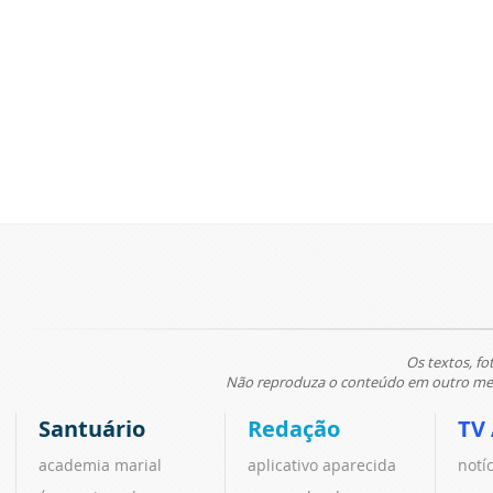
Os textos, fo
Não reproduza o conteúdo em outro meio
Santuário
Redação
TV
academia marial
aplicativo aparecida
notí