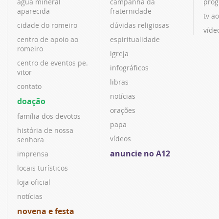
água mineral
campanha da
prog
aparecida
fraternidade
tv ao
cidade do romeiro
dúvidas religiosas
víde
centro de apoio ao
espiritualidade
romeiro
igreja
centro de eventos pe.
infográficos
vitor
libras
contato
notícias
doação
orações
família dos devotos
papa
história de nossa
vídeos
senhora
anuncie no A12
imprensa
locais turísticos
loja oficial
notícias
novena e festa