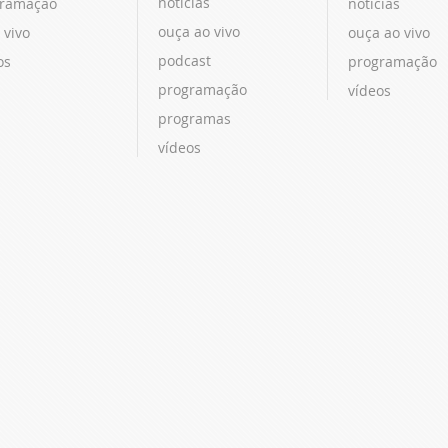
notícias
ramação
notícias
ouça ao vivo
 vivo
ouça ao vivo
podcast
os
programação
programação
vídeos
programas
vídeos