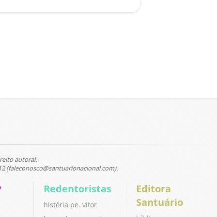
reito autoral.
12 (faleconosco@santuarionacional.com).
P
Redentoristas
Editora
Santuário
história pe. vitor