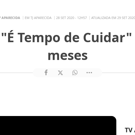
V APARECIDA
EM TJ APARECIDA
28 SET 2020 - 12H57
ATUALIZADA EM 29 SET 2020
É Tempo de Cuidar"
meses
TV