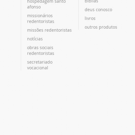
bíblias
hospedagem santo
afonso
deus conosco
missionários
livros
redentoristas
outros produtos
missões redentoristas
notícias
obras sociais
redentoristas
secretariado
vocacional