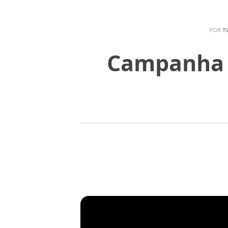
POR
T
Campanha "