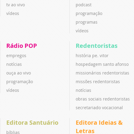
tv ao vivo
podcast
vídeos
programação
programas
vídeos
Rádio POP
Redentoristas
empregos
história pe. vitor
notícias
hospedagem santo afonso
ouça ao vivo
missionários redentoristas
programação
missões redentoristas
vídeos
notícias
obras sociais redentoristas
secretariado vocacional
Editora Santuário
Editora Ideias &
Letras
bíblias