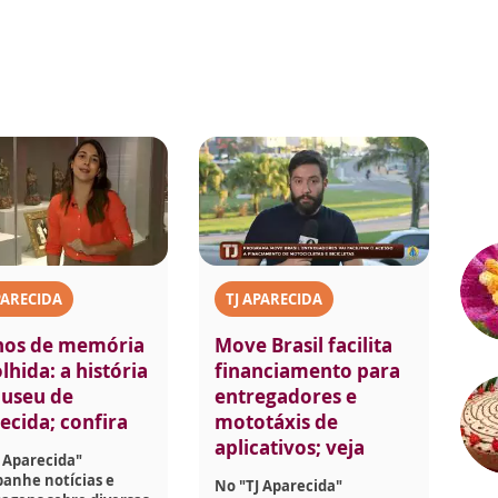
PARECIDA
TJ APARECIDA
nos de memória
Move Brasil facilita
lhida: a história
financiamento para
useu de
entregadores e
ecida; confira
mototáxis de
aplicativos; veja
 Aparecida"
anhe notícias e
No "TJ Aparecida"