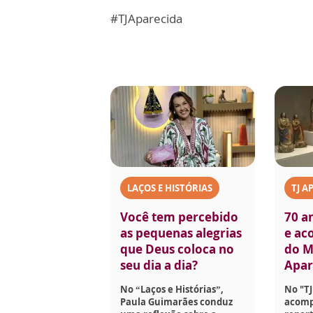
#TJAparecida
LAÇOS E HISTÓRIAS
TJ A
Você tem percebido
70 a
as pequenas alegrias
e aco
que Deus coloca no
do M
seu dia a dia?
Apar
No “Laços e Histórias”,
No "TJ
Paula Guimarães conduz
acomp