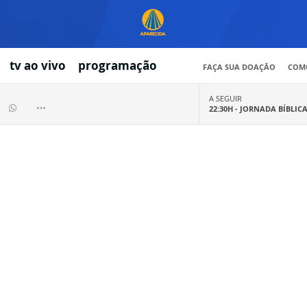
tv ao vivo
programação
FAÇA SUA DOAÇÃO
COMO
A SEGUIR
22:30H -
JORNADA BÍBLIC