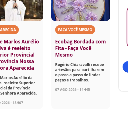
PARECIDA
FAÇA VOCÊ MESMO
e Marlos Aurélio
Ecobag Bordada com
lva é reeleito
Fita - Faça Você
rior Provincial
Mesmo
rovíncia Nossa
Rogério Chiaravalli recebe
ora Aparecida
artesãos para partilharem
o passo a passo de lindas
Marlos Aurélio da
peças e trabalhos.
foi reeleito Superior
cial da Província
07 AGO 2026 - 14H45
 Senhora Aparecida.
 2026 - 18H07