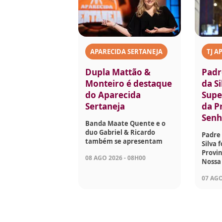
APARECIDA SERTANEJA
TJ A
Dupla Mattão &
Padr
Monteiro é destaque
da Si
do Aparecida
Supe
Sertaneja
da P
Senh
Banda Maate Quente e o
duo Gabriel & Ricardo
Padre 
também se apresentam
Silva 
Provin
08 AGO 2026 - 08H00
Nossa
07 AGO