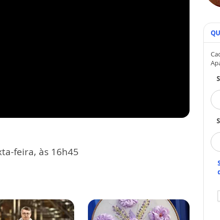
QU
Cad
Ap
S
ta-feira, às 16h45