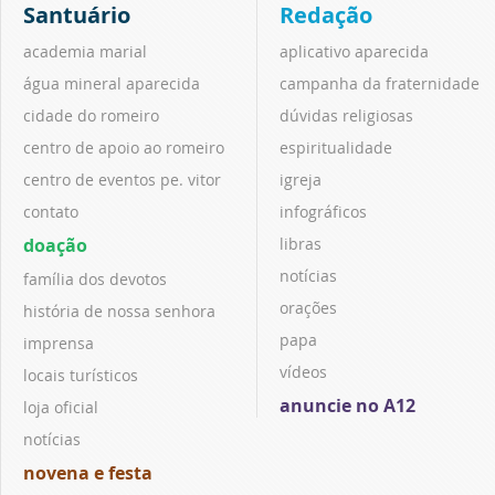
Santuário
Redação
academia marial
aplicativo aparecida
água mineral aparecida
campanha da fraternidade
cidade do romeiro
dúvidas religiosas
centro de apoio ao romeiro
espiritualidade
centro de eventos pe. vitor
igreja
contato
infográficos
doação
libras
notícias
família dos devotos
orações
história de nossa senhora
papa
imprensa
vídeos
locais turísticos
anuncie no A12
loja oficial
notícias
novena e festa