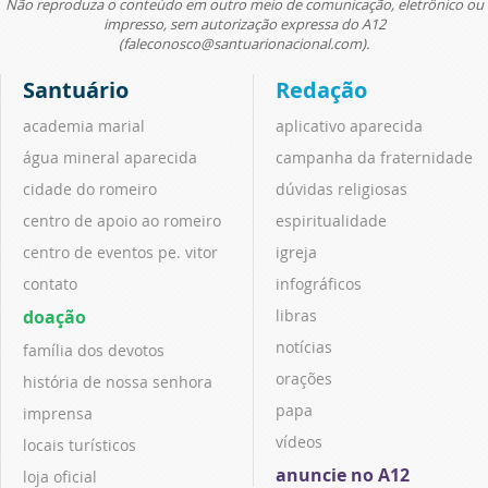
Não reproduza o conteúdo em outro meio de comunicação, eletrônico ou
impresso, sem autorização expressa do A12
(faleconosco@santuarionacional.com).
Santuário
Redação
academia marial
aplicativo aparecida
água mineral aparecida
campanha da fraternidade
cidade do romeiro
dúvidas religiosas
centro de apoio ao romeiro
espiritualidade
centro de eventos pe. vitor
igreja
contato
infográficos
doação
libras
notícias
família dos devotos
orações
história de nossa senhora
papa
imprensa
vídeos
locais turísticos
anuncie no A12
loja oficial