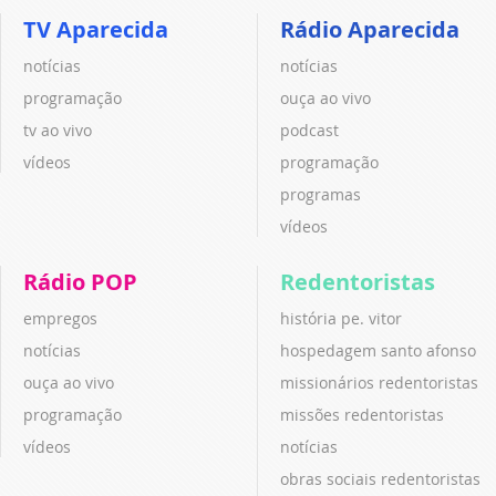
TV Aparecida
Rádio Aparecida
notícias
notícias
programação
ouça ao vivo
tv ao vivo
podcast
vídeos
programação
programas
vídeos
Rádio POP
Redentoristas
empregos
história pe. vitor
notícias
hospedagem santo afonso
ouça ao vivo
missionários redentoristas
programação
missões redentoristas
vídeos
notícias
obras sociais redentoristas