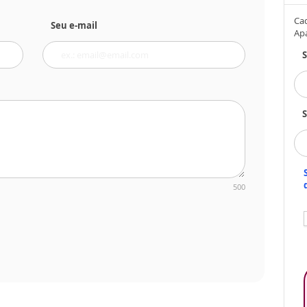
Cad
Seu e-mail
Ap
S
500