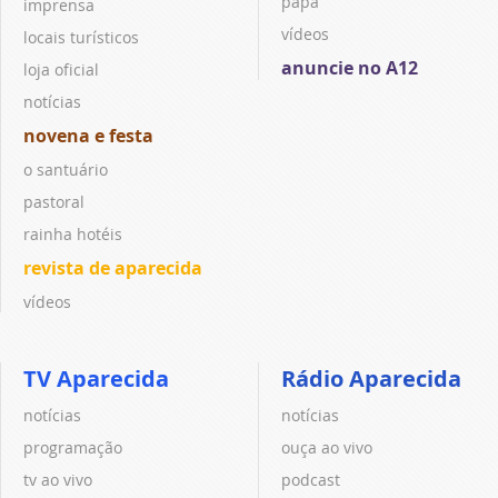
papa
imprensa
vídeos
locais turísticos
anuncie no A12
loja oficial
notícias
novena e festa
o santuário
pastoral
rainha hotéis
revista de aparecida
vídeos
TV Aparecida
Rádio Aparecida
notícias
notícias
programação
ouça ao vivo
tv ao vivo
podcast