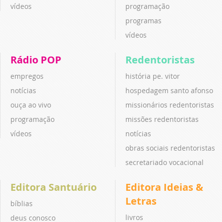
vídeos
programação
programas
vídeos
Rádio POP
Redentoristas
empregos
história pe. vitor
notícias
hospedagem santo afonso
ouça ao vivo
missionários redentoristas
programação
missões redentoristas
vídeos
notícias
obras sociais redentoristas
secretariado vocacional
Editora Santuário
Editora Ideias &
Letras
bíblias
livros
deus conosco