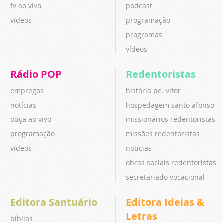
tv ao vivo
podcast
vídeos
programação
programas
vídeos
Rádio POP
Redentoristas
empregos
história pe. vitor
notícias
hospedagem santo afonso
ouça ao vivo
missionários redentoristas
programação
missões redentoristas
vídeos
notícias
obras sociais redentoristas
secretariado vocacional
Editora Santuário
Editora Ideias &
Letras
bíblias