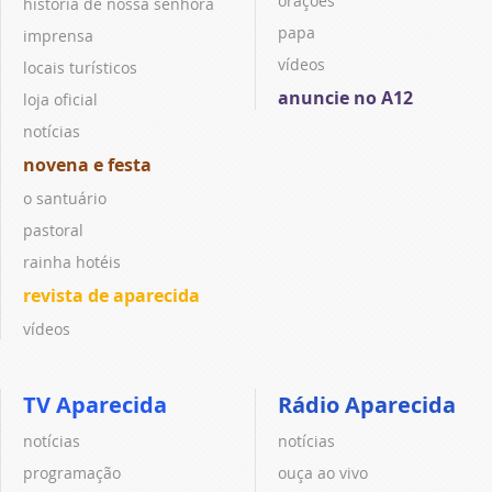
orações
história de nossa senhora
papa
imprensa
vídeos
locais turísticos
anuncie no A12
loja oficial
notícias
novena e festa
o santuário
pastoral
rainha hotéis
revista de aparecida
vídeos
TV Aparecida
Rádio Aparecida
notícias
notícias
programação
ouça ao vivo