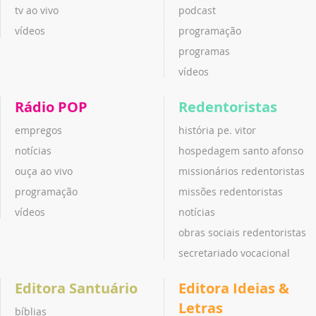
tv ao vivo
podcast
vídeos
programação
programas
vídeos
Rádio POP
Redentoristas
empregos
história pe. vitor
notícias
hospedagem santo afonso
ouça ao vivo
missionários redentoristas
programação
missões redentoristas
vídeos
notícias
obras sociais redentoristas
secretariado vocacional
Editora Santuário
Editora Ideias &
Letras
bíblias