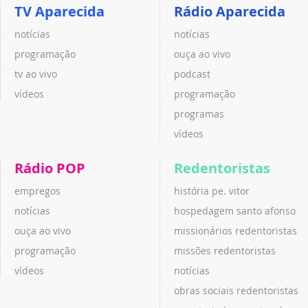
TV Aparecida
Rádio Aparecida
notícias
notícias
programação
ouça ao vivo
tv ao vivo
podcast
vídeos
programação
programas
vídeos
Rádio POP
Redentoristas
empregos
história pe. vitor
notícias
hospedagem santo afonso
ouça ao vivo
missionários redentoristas
programação
missões redentoristas
vídeos
notícias
obras sociais redentoristas