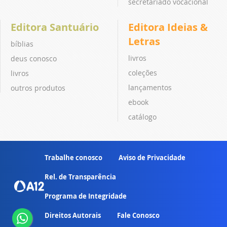
secretariado vocacional
Editora Santuário
Editora Ideias &
Letras
bíblias
livros
deus conosco
coleções
livros
lançamentos
outros produtos
ebook
catálogo
Trabalhe conosco
Aviso de Privacidade
Rel. de Transparência
Programa de Integridade
Direitos Autorais
Fale Conosco