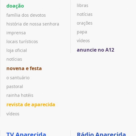
doação
libras
notícias
família dos devotos
orações
história de nossa senhora
papa
imprensa
vídeos
locais turísticos
anuncie no A12
loja oficial
notícias
novena e festa
o santuário
pastoral
rainha hotéis
revista de aparecida
vídeos
TV Aparecida
Rádio Aparecida