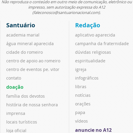
Não reproduza o conteúdo em outro meio de comunicação, eletrônico ou
impresso, sem autorização expressa do A12
(faleconosco@santuarionacional.com).
Santuário
Redação
academia marial
aplicativo aparecida
água mineral aparecida
campanha da fraternidade
cidade do romeiro
dúvidas religiosas
centro de apoio ao romeiro
espiritualidade
centro de eventos pe. vitor
igreja
contato
infográficos
doação
libras
notícias
família dos devotos
orações
história de nossa senhora
papa
imprensa
vídeos
locais turísticos
anuncie no A12
loja oficial