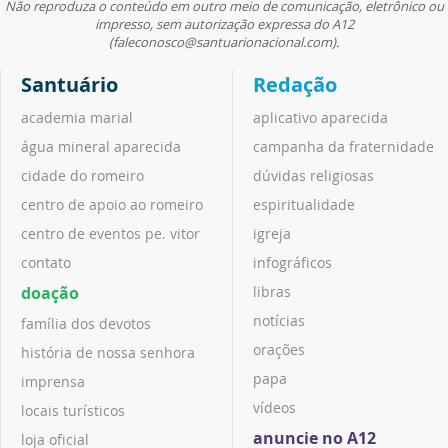
Não reproduza o conteúdo em outro meio de comunicação, eletrônico ou
impresso, sem autorização expressa do A12
(faleconosco@santuarionacional.com).
Santuário
Redação
academia marial
aplicativo aparecida
água mineral aparecida
campanha da fraternidade
cidade do romeiro
dúvidas religiosas
centro de apoio ao romeiro
espiritualidade
centro de eventos pe. vitor
igreja
contato
infográficos
doação
libras
notícias
família dos devotos
orações
história de nossa senhora
papa
imprensa
vídeos
locais turísticos
anuncie no A12
loja oficial