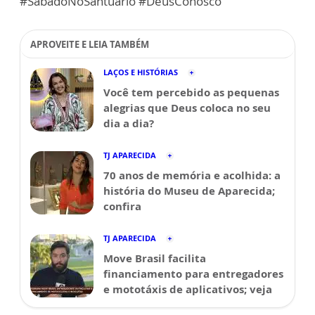
#SábadoNoSantuário #DeusConosco
APROVEITE E LEIA TAMBÉM
LAÇOS E HISTÓRIAS
Você tem percebido as pequenas
alegrias que Deus coloca no seu
dia a dia?
TJ APARECIDA
70 anos de memória e acolhida: a
história do Museu de Aparecida;
confira
TJ APARECIDA
Move Brasil facilita
financiamento para entregadores
e mototáxis de aplicativos; veja