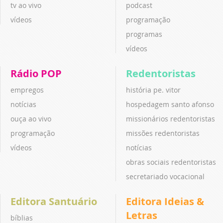
tv ao vivo
podcast
vídeos
programação
programas
vídeos
Rádio POP
Redentoristas
empregos
história pe. vitor
notícias
hospedagem santo afonso
ouça ao vivo
missionários redentoristas
programação
missões redentoristas
vídeos
notícias
obras sociais redentoristas
secretariado vocacional
Editora Santuário
Editora Ideias &
Letras
bíblias