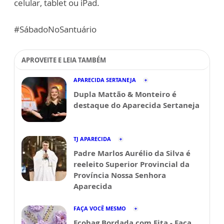
celular, tablet ou iPad.
#SábadoNoSantuário
APROVEITE E LEIA TAMBÉM
APARECIDA SERTANEJA
Dupla Mattão & Monteiro é
destaque do Aparecida Sertaneja
TJ APARECIDA
Padre Marlos Aurélio da Silva é
reeleito Superior Provincial da
Província Nossa Senhora
Aparecida
FAÇA VOCÊ MESMO
Ecobag Bordada com Fita - Faça