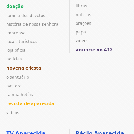
doação
libras
notícias
família dos devotos
orações
história de nossa senhora
papa
imprensa
vídeos
locais turísticos
anuncie no A12
loja oficial
notícias
novena e festa
o santuário
pastoral
rainha hotéis
revista de aparecida
vídeos
TV Aparecida
Rádio Aparecida