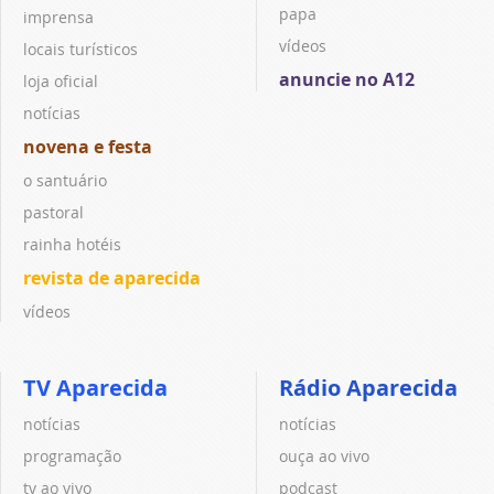
papa
imprensa
vídeos
locais turísticos
anuncie no A12
loja oficial
notícias
novena e festa
o santuário
pastoral
rainha hotéis
revista de aparecida
vídeos
TV Aparecida
Rádio Aparecida
notícias
notícias
programação
ouça ao vivo
tv ao vivo
podcast