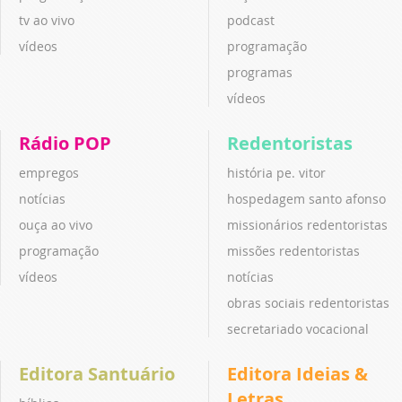
tv ao vivo
podcast
vídeos
programação
programas
vídeos
Rádio POP
Redentoristas
empregos
história pe. vitor
notícias
hospedagem santo afonso
ouça ao vivo
missionários redentoristas
programação
missões redentoristas
vídeos
notícias
obras sociais redentoristas
secretariado vocacional
Editora Santuário
Editora Ideias &
Letras