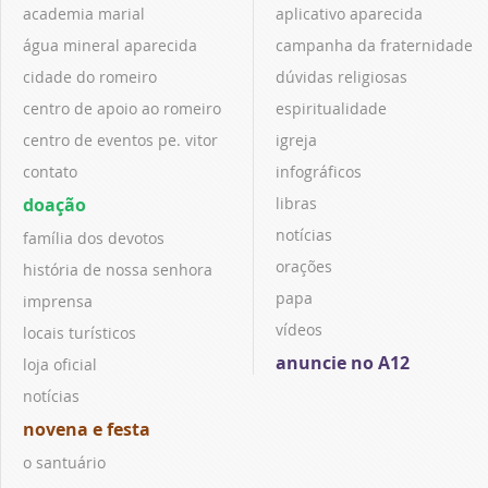
academia marial
aplicativo aparecida
água mineral aparecida
campanha da fraternidade
cidade do romeiro
dúvidas religiosas
centro de apoio ao romeiro
espiritualidade
centro de eventos pe. vitor
igreja
contato
infográficos
doação
libras
notícias
família dos devotos
orações
história de nossa senhora
papa
imprensa
vídeos
locais turísticos
anuncie no A12
loja oficial
notícias
novena e festa
o santuário