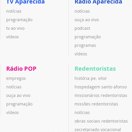
TV Aparecida
Rádio Aparecida
notícias
notícias
programação
ouça ao vivo
tv ao vivo
podcast
vídeos
programação
programas
vídeos
Rádio POP
Redentoristas
empregos
história pe. vitor
notícias
hospedagem santo afonso
ouça ao vivo
missionários redentoristas
programação
missões redentoristas
vídeos
notícias
obras sociais redentoristas
secretariado vocacional