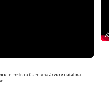
eiro
te ensina a fazer uma
árvore natalina
so!