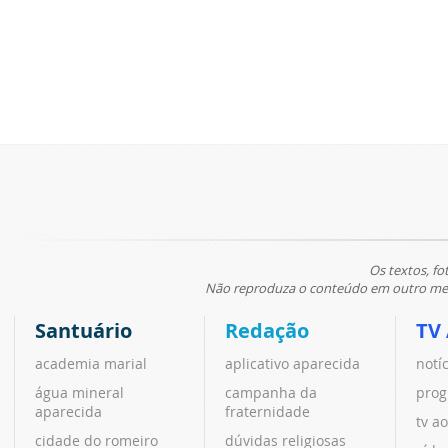
Os textos, fo
Não reproduza o conteúdo em outro meio
Santuário
Redação
TV
academia marial
aplicativo aparecida
notí
água mineral
campanha da
prog
aparecida
fraternidade
tv ao
cidade do romeiro
dúvidas religiosas