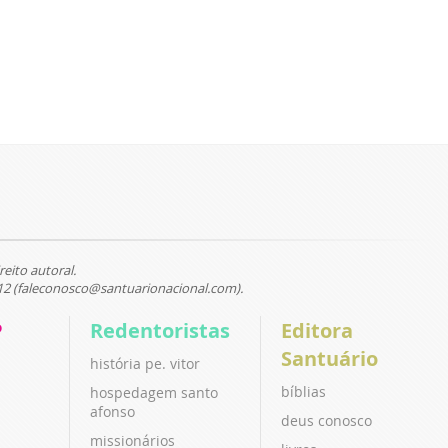
reito autoral.
12 (faleconosco@santuarionacional.com).
P
Redentoristas
Editora
Santuário
história pe. vitor
bíblias
hospedagem santo
afonso
deus conosco
missionários