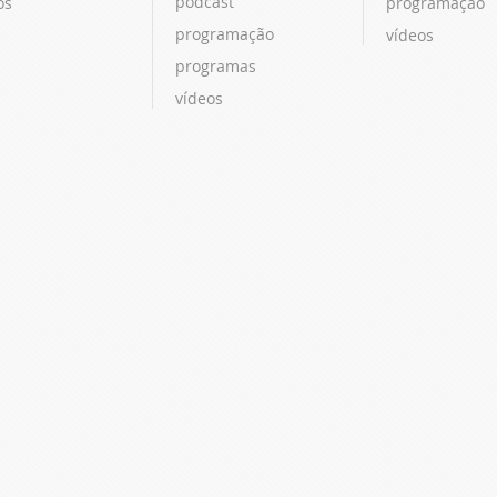
podcast
os
programação
programação
vídeos
programas
vídeos