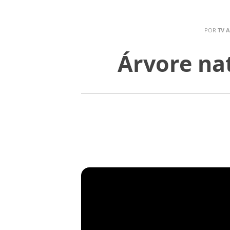
POR
TV 
Árvore nat