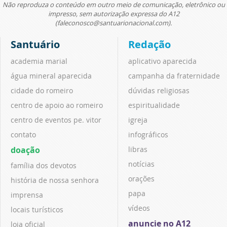
Não reproduza o conteúdo em outro meio de comunicação, eletrônico ou
impresso, sem autorização expressa do A12
(faleconosco@santuarionacional.com).
Santuário
Redação
academia marial
aplicativo aparecida
água mineral aparecida
campanha da fraternidade
cidade do romeiro
dúvidas religiosas
centro de apoio ao romeiro
espiritualidade
centro de eventos pe. vitor
igreja
contato
infográficos
doação
libras
notícias
família dos devotos
orações
história de nossa senhora
papa
imprensa
vídeos
locais turísticos
anuncie no A12
loja oficial