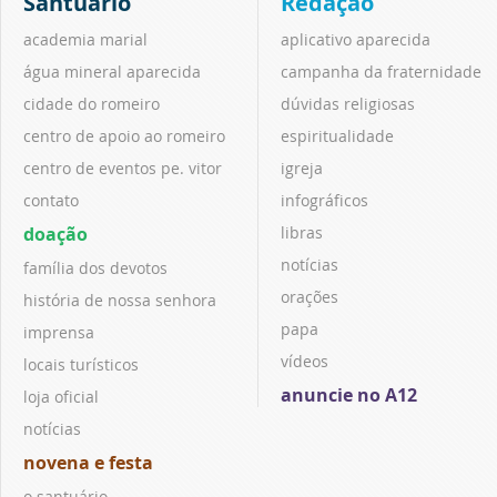
Santuário
Redação
academia marial
aplicativo aparecida
água mineral aparecida
campanha da fraternidade
cidade do romeiro
dúvidas religiosas
centro de apoio ao romeiro
espiritualidade
centro de eventos pe. vitor
igreja
contato
infográficos
doação
libras
notícias
família dos devotos
orações
história de nossa senhora
papa
imprensa
vídeos
locais turísticos
anuncie no A12
loja oficial
notícias
novena e festa
o santuário