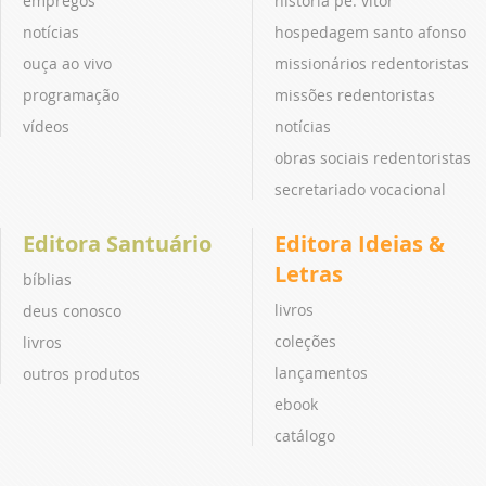
empregos
história pe. vitor
notícias
hospedagem santo afonso
ouça ao vivo
missionários redentoristas
programação
missões redentoristas
vídeos
notícias
obras sociais redentoristas
secretariado vocacional
Editora Santuário
Editora Ideias &
Letras
bíblias
livros
deus conosco
coleções
livros
lançamentos
outros produtos
ebook
catálogo