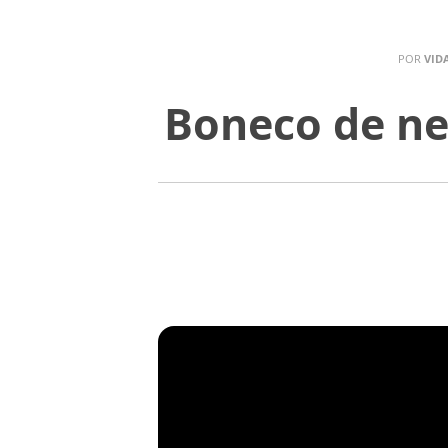
POR
VID
Boneco de ne