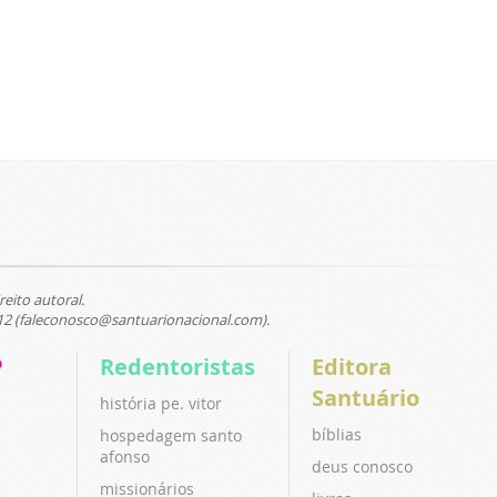
reito autoral.
12 (faleconosco@santuarionacional.com).
P
Redentoristas
Editora
Santuário
história pe. vitor
bíblias
hospedagem santo
afonso
deus conosco
missionários