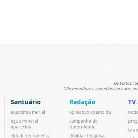
Os textos, fo
Não reproduza o conteúdo em outro meio
Santuário
Redação
TV
academia marial
aplicativo aparecida
notí
água mineral
campanha da
prog
aparecida
fraternidade
tv ao
cidade do romeiro
dúvidas religiosas