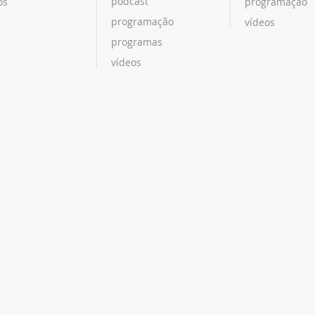
podcast
os
programação
programação
vídeos
programas
vídeos