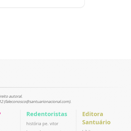
reito autoral.
12 (faleconosco@santuarionacional.com).
P
Redentoristas
Editora
Santuário
história pe. vitor