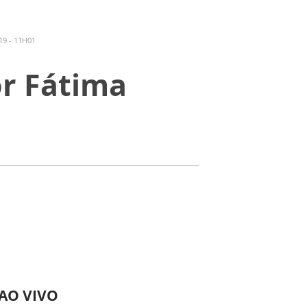
9 - 11H01
or Fátima
 AO VIVO