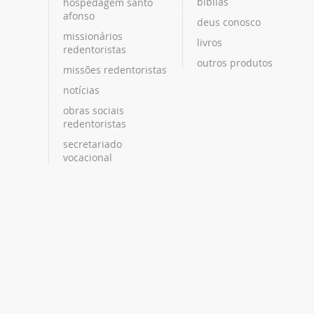
bíblias
hospedagem santo
afonso
deus conosco
missionários
livros
redentoristas
outros produtos
missões redentoristas
notícias
obras sociais
redentoristas
secretariado
vocacional