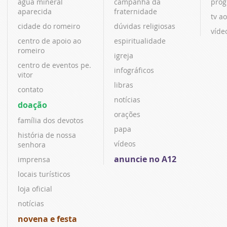
água mineral
campanha da
prog
aparecida
fraternidade
tv ao
cidade do romeiro
dúvidas religiosas
víde
centro de apoio ao
espiritualidade
romeiro
igreja
centro de eventos pe.
infográficos
vitor
libras
contato
notícias
doação
orações
família dos devotos
papa
história de nossa
vídeos
senhora
anuncie no A12
imprensa
locais turísticos
loja oficial
notícias
novena e festa