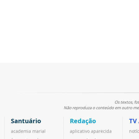
Os textos, fo
Não reproduza o conteúdo em outro meio
Santuário
Redação
TV
academia marial
aplicativo aparecida
notí