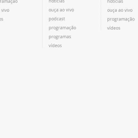
notícias
ramação
notícias
ouça ao vivo
 vivo
ouça ao vivo
podcast
os
programação
programação
vídeos
programas
vídeos