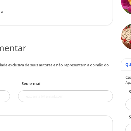
 a
omentar
QU
dade exclusiva de seus autores e não representam a opinião do
Cad
Ap
Seu e-mail
S