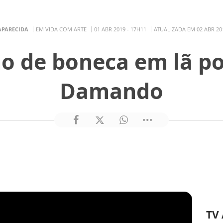
APARECIDA
EM VIDA COM ARTE
01 ABR 2019 - 17H11
ATUALIZADA EM 02 ABR 201
o de boneca em lã p
Damando
TV