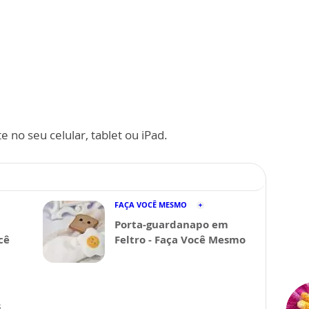
 no seu celular, tablet ou iPad.
FAÇA VOCÊ MESMO
Porta-guardanapo em
cê
Feltro - Faça Você Mesmo
s